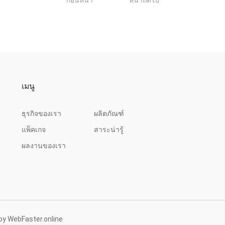
1
ก่อนหน้า
หน้าถัดไป
เมนู
ธุรกิจของเรา
ผลิตภัณฑ์
แพ็คเกจ
สาระน่ารู้
ผลงานของเรา
 by
WebFaster.online