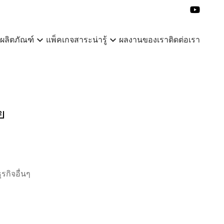
expand_more
expand_more
ผลิตภัณฑ์
แพ็คเกจ
สาระน่ารู้
ผลงานของเรา
ติดต่อเรา
ย
ุรกิจอื่นๆ