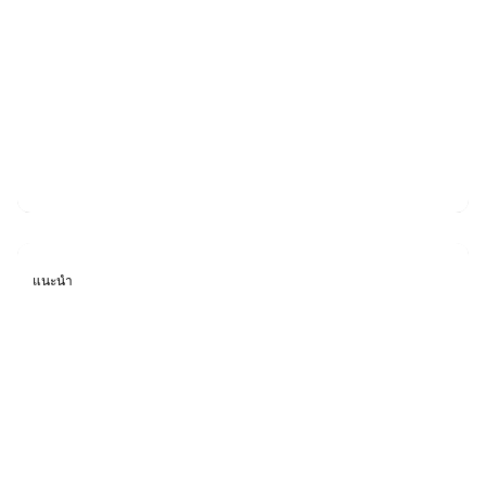
Secure Checker Application ระบบการลาด
ตระเวน แจ้งผล Real time
แนะนำ